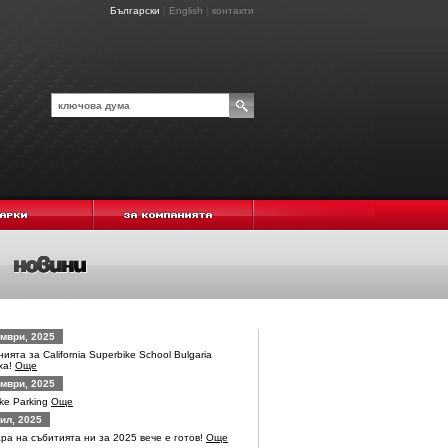
Български
|
English
|
контакти
мври, 2025
ията за California Superbike School Bulgaria
ха!
Още
мври, 2025
ike Parking
Още
ил, 2025
ра на събитията ни за 2025 вече е готов!
Още