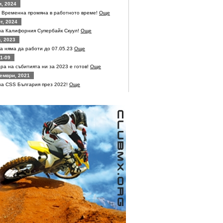
, 2024
! Временна промяна в работното време!
Още
т, 2024
за Калифорния Супербайк Скуул!
Още
, 2023
а няма да работи до 07.05.23
Още
1-09
ра на събитията ни за 2023 е готов!
Още
ември, 2021
за CSS България през 2022!
Още