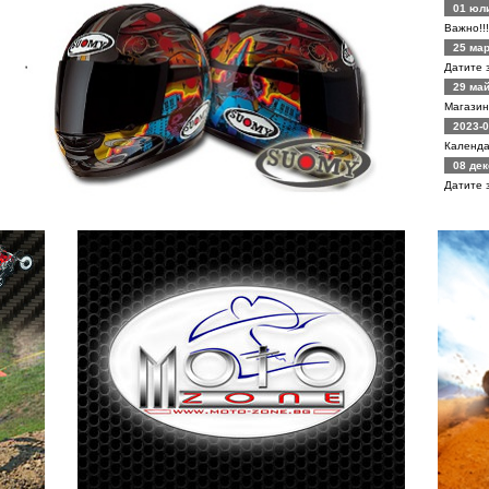
01 юли
Важно!!
25 мар
Датите 
29 май
Магазин
2023-0
Календа
08 дек
Датите 