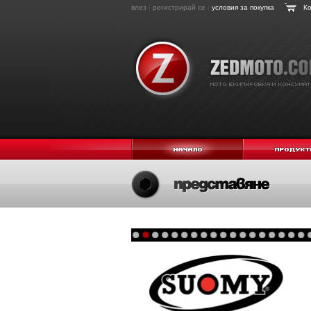
влез
|
регистрирай се
|
условия за покупка
Ко