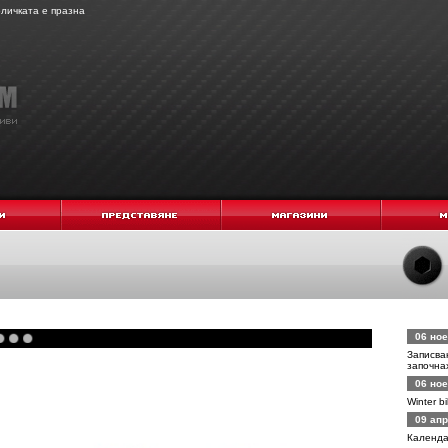
личката е празна
06 ное
Записван
започна
06 ное
Winter b
09 апр
Календа