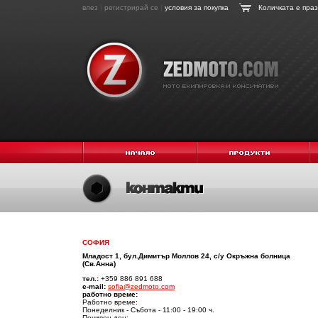
влез
|
регистрирай се
|
условия за покупка
Количката е пра
СОФИЯ
Младост 1, бул.Димитър Моллов 24, с/у Окръжна болница
(Св.Анна)
тел.:
+359 886 891 688
e-mail:
sofia@zedmoto.com
работно време:
Работно време:
Понеделник - Събота - 11:00 - 19:00 ч.
Почивен ден: