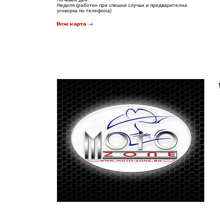
Неделя (работен при спешни случаи и предварителна
уговорка по телефона)